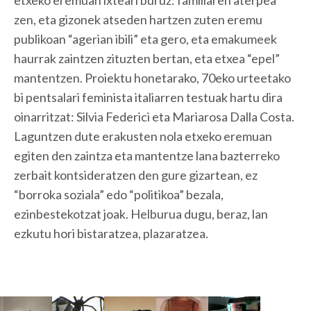
zen, eta gizonek atseden hartzen zuten eremu
publikoan “agerian ibili” eta gero, eta emakumeek
haurrak zaintzen zituzten bertan, eta etxea “epel”
mantentzen. Proiektu honetarako, 70eko urteetako
bi pentsalari feminista italiarren testuak hartu dira
oinarritzat: Silvia Federici eta Mariarosa Dalla Costa.
Laguntzen dute erakusten nola etxeko eremuan
egiten den zaintza eta mantentze lana bazterreko
zerbait kontsideratzen den gure gizartean, ez
“borroka soziala” edo “politikoa” bezala,
ezinbestekotzat joak. Helburua dugu, beraz, lan
ezkutu hori bistaratzea, plazaratzea.