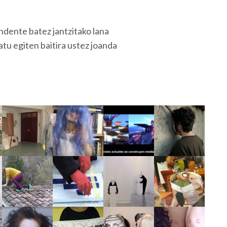
endente batez jantzitako lana
atu egiten baitira ustez joanda