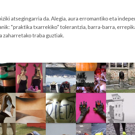
iziki atsegingarria da. Alegia, aura erromantiko eta indep
anik: “praktika txarrekiko” tolerantzia, barra-barra, errepik
 zaharretako traba guztiak.