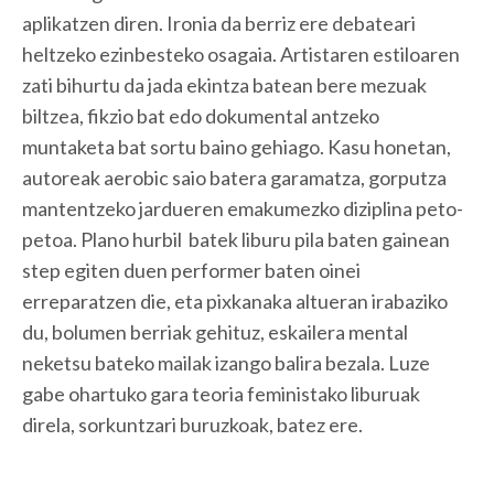
aplikatzen diren. Ironia da berriz ere debateari
heltzeko ezinbesteko osagaia. Artistaren estiloaren
zati bihurtu da jada ekintza batean bere mezuak
biltzea, fikzio bat edo dokumental antzeko
muntaketa bat sortu baino gehiago. Kasu honetan,
autoreak aerobic saio batera garamatza, gorputza
mantentzeko jardueren emakumezko diziplina peto-
petoa. Plano hurbil batek liburu pila baten gainean
step egiten duen performer baten oinei
erreparatzen die, eta pixkanaka altueran irabaziko
du, bolumen berriak gehituz, eskailera mental
neketsu bateko mailak izango balira bezala. Luze
gabe ohartuko gara teoria feministako liburuak
direla, sorkuntzari buruzkoak, batez ere.