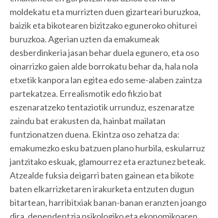
moldekatu eta murrizten duen gizarteari buruzkoa,
baizik eta bikotearen bizitzako eguneroko ohiturei
buruzkoa. Agerian uzten da emakumeak
desberdinkeria jasan behar duela egunero, eta oso
oinarrizko gaien alde borrokatu behar da, hala nola
etxetik kanpora lan egitea edo seme-alaben zaintza
partekatzea. Errealismotik edo fikzio bat
eszenaratzeko tentaziotik urrunduz, eszenaratze
zaindu bat erakusten da, hainbat mailatan
funtzionatzen duena. Ekintza oso zehatza da:
emakumezko esku batzuen plano hurbila, eskularruz
jantzitako eskuak, glamourrez eta eraztunez beteak.
Atzealde fuksia deigarri baten gainean eta bikote
baten elkarrizketaren irakurketa entzuten dugun
bitartean, harribitxiak banan-banan eranzten joango
dira, dependentzia psikologiko eta ekonomikoaren